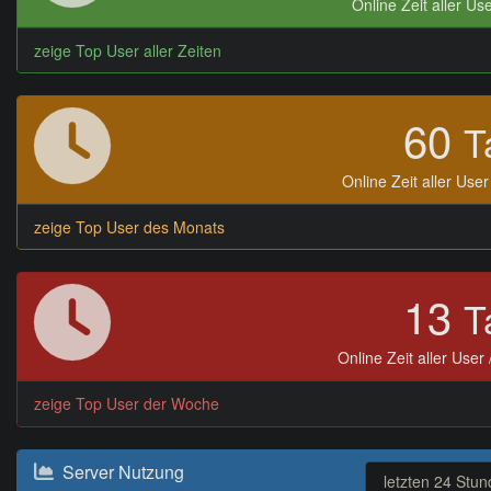
Online Zeit aller Use
zeige Top User aller Zeiten
60
T
Online Zeit aller Use
zeige Top User des Monats
13
T
Online Zeit aller User
zeige Top User der Woche
Server Nutzung