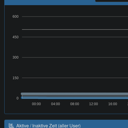
600
450
300
150
0
00:00
04:00
08:00
12:00
16:00
Aktive / Inaktive Zeit (aller User)