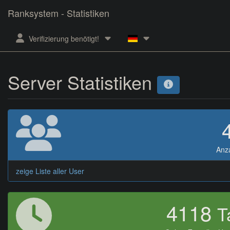
Ranksystem - Statistiken
Verifizierung benötigt!
Server Statistiken
Anz
zeige Liste aller User
4118
T