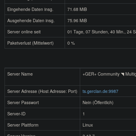
Eingehende Daten insg.
71.68 MiB
Ausgehende Daten insg.
75.96 MiB
Server online seit
01
Tage,
07
Stunden,
40
Min.,
24
S
Paketverlust (Mittelwert)
0 %
Server Name
+GER+ Community ◥ Multi
Server Adresse (Host Adresse: Port)
ts.gerclan.de:9987
Server Passwort
Nein (Öffentlich)
Server-ID
1
Server Plattform
Linux