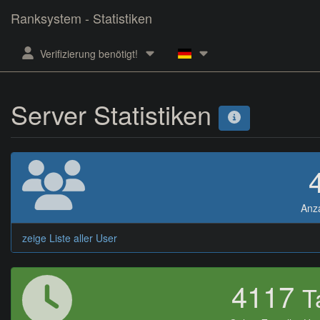
Ranksystem - Statistiken
Verifizierung benötigt!
Server Statistiken
Anz
zeige Liste aller User
4117
T