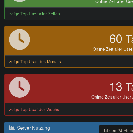
Online Zeit aller Use
zeige Top User aller Zeiten
60
T
Online Zeit aller Use
zeige Top User des Monats
13
T
Online Zeit aller User
zeige Top User der Woche
Server Nutzung