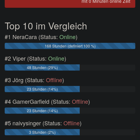
mit 0 Minuten online Zeit
Top 10 im Vergleich
#1 NeraCara (Status:
Online
)
168 Stunden (definiert 100 %)
#2 Viper (Status:
Online
)
48 Stunden (29%)
#3 Jörg (Status:
Offline
)
23 Stunden (14%)
#4 GamerGarfield (Status:
Offline
)
23 Stunden (14%)
#5 naivysinger (Status:
Offline
)
3 Stunden (2%)