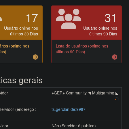
17
31
Usuário online nos
Usuário online nos
últimos 30 Dias
últimos 90 Dias
ários (online nos
Lista de usuários (online nos
ias)
últimos 90 Dias)
ticas gerais
idor
+GER+ Community ◥ Multigaming ◣
ervidor (endereço :
ts.gerclan.de:9987
vidor
Não (Servidor é publico)