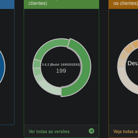
clientes)
os clientes
Deu
3.6.2 [Build: 1695203293]
199
Ver todas as versões
Veja todas 