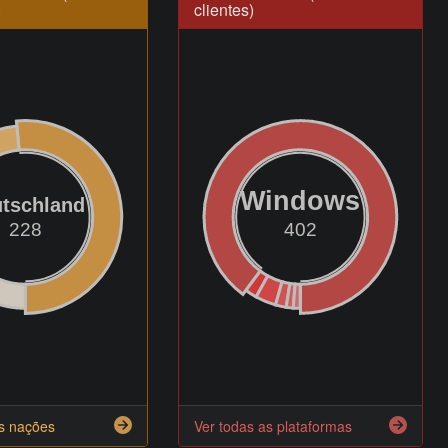
)
clientes)
Windows
tschland
228
402
as nações
Ver todas as plataformas