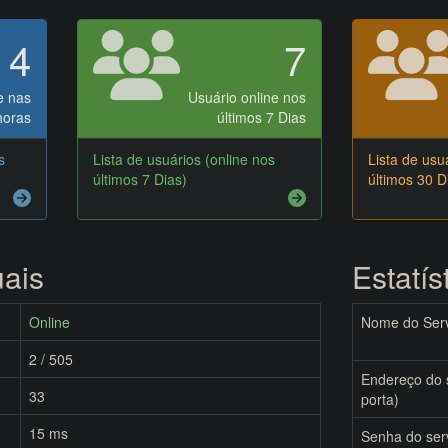
4
7
e nas
Usuário online nos
horas
últimos 7 Dias
s
Lista de usuários (online nos
Lista de usu
últimos 7 Dias)
últimos 30 D
uais
Estatís
Online
Nome do Serv
2 / 505
Endereço do s
33
porta)
15 ms
Senha do ser