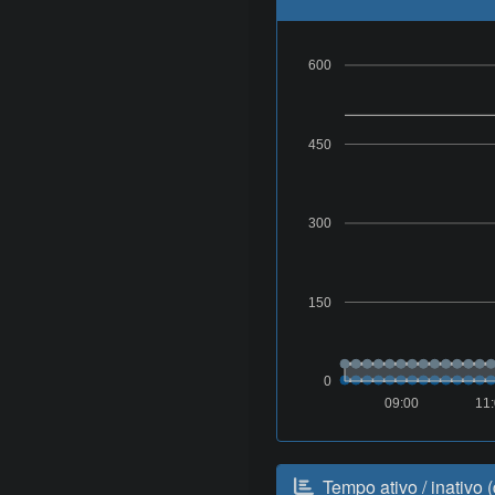
600
450
300
150
0
09:00
11
Tempo ativo / inativo 