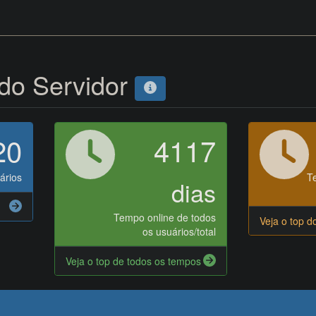
 do Servidor
20
4117
ários
T
dias
Tempo online de todos
Veja o top d
os usuários/total
Veja o top de todos os tempos