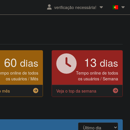
verificação necessária!
60
13
dias
dias
empo online de todos
Tempo online de todos
os usuários / Mês
os usuários / Semana
o mês
Veja o top da semana