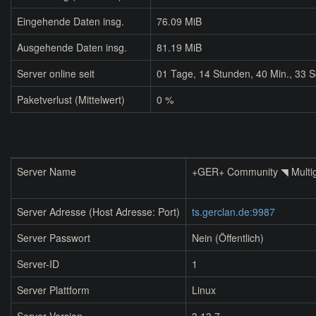
Eingehende Daten insg.
76.09 MiB
Ausgehende Daten insg.
81.19 MiB
Server online seit
01
Tage,
14
Stunden,
40
Min.,
33
S
Paketverlust (Mittelwert)
0 %
Server Name
+GER+ Community ◥ Multi
Server Adresse (Host Adresse: Port)
ts.gerclan.de:9987
Server Passwort
Nein (Öffentlich)
Server-ID
1
Server Plattform
Linux