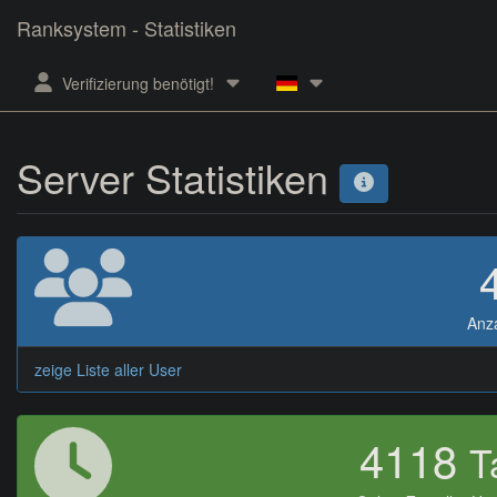
Ranksystem - Statistiken
Verifizierung benötigt!
Server Statistiken
Anz
zeige Liste aller User
4118
T