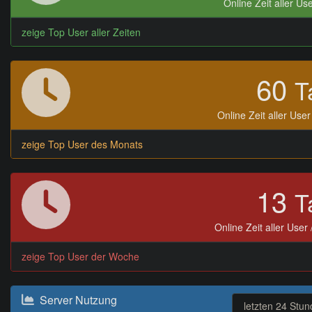
Online Zeit aller Use
zeige Top User aller Zeiten
60
T
Online Zeit aller Use
zeige Top User des Monats
13
T
Online Zeit aller User
zeige Top User der Woche
Server Nutzung